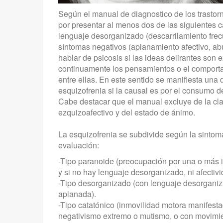
Según el manual de diagnostico de los trastor
por presentar al menos dos de las siguientes ca
lenguaje desorganizado (descarrilamiento frec
síntomas negativos (aplanamiento afectivo, abu
hablar de psicosis si las ideas delirantes son 
continuamente los pensamientos o el comporta
entre ellas. En este sentido se manifiesta una 
esquizofrenia si la causal es por el consumo
Cabe destacar que el manual excluye de la clas
ezquizoafectivo y del estado de ánimo.
La esquizofrenia se subdivide según la sinto
evaluación:
-Tipo paranoide (preocupación por una o más i
y si no hay lenguaje desorganizado, ni afectiv
-Tipo desorganizado (con lenguaje desorganiz
aplanada).
-Tipo catatónico (inmovilidad motora manifesta
negativismo extremo o mutismo, o con movimien