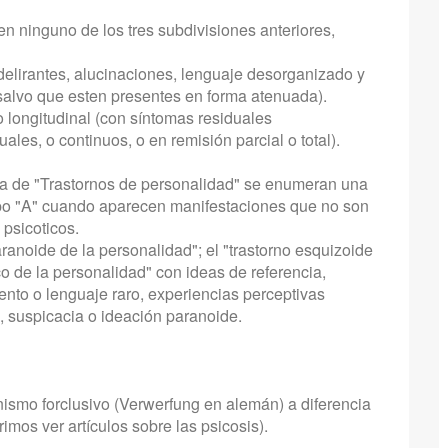
n ninguno de los tres subdivisiones anteriores,
delirantes, alucinaciones, lenguaje desorganizado y
alvo que esten presentes en forma atenuada).
o longitudinal (con síntomas residuales
ales, o continuos, o en remisión parcial o total).
a de "Trastornos de personalidad" se enumeran una
upo "A" cuando aparecen manifestaciones que no son
psicoticos.
ranoide de la personalidad"; el "trastorno esquizoide
ico de la personalidad" con ideas de referencia,
nto o lenguaje raro, experiencias perceptivas
s, suspicacia o ideación paranoide.
ismo forclusivo (Verwerfung en alemán) a diferencia
imos ver artículos sobre las psicosis).