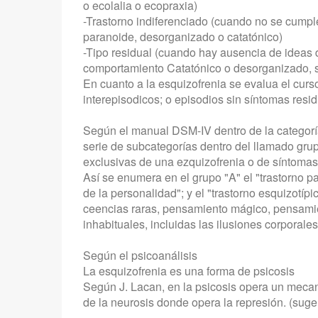
o ecolalia o ecopraxia)
-Trastorno indiferenciado (cuando no se cumple
paranoide, desorganizado o catatónico)
-Tipo residual (cuando hay ausencia de ideas 
comportamiento Catatónico o desorganizado, s
En cuanto a la esquizofrenia se evalua el curs
interepisodicos; o episodios sin síntomas residu
Según el manual DSM-IV dentro de la categorí
serie de subcategorías dentro del llamado gr
exclusivas de una ezquizofrenia o de síntomas 
Así se enumera en el grupo "A" el "trastorno pa
de la personalidad"; y el "trastorno esquizotíp
ceencias raras, pensamiento mágico, pensamie
inhabituales, incluidas las ilusiones corporale
Según el psicoanálisis
La esquizofrenia es una forma de psicosis
Según J. Lacan, en la psicosis opera un mecan
de la neurosis donde opera la represión. (suger