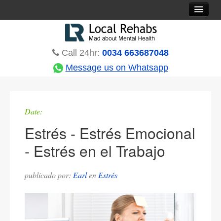
Rehab Options
Treatments
Call 24hr:
0034 663687048
Countries
Message us on Whatsapp
Rehabs Blog
About
Date:
Contact
Estrés - Estrés Emocional
- Estrés en el Trabajo
publicado por:
Earl
en
Estrés